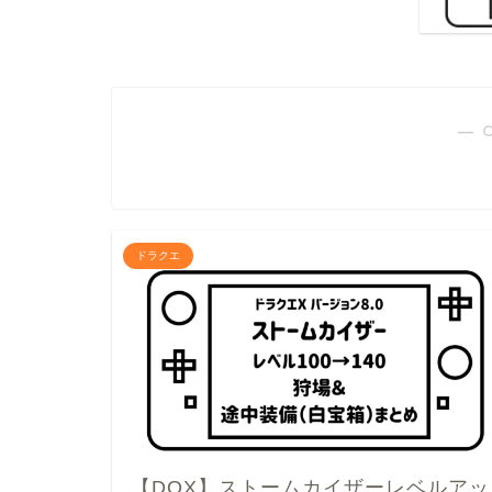
― 
ドラクエ
【DQX】ストームカイザーレベルアッ