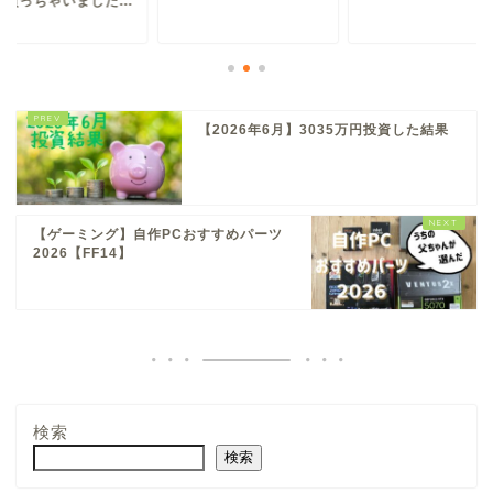
ム買っちゃいました...
【2026年6月】3035万円投資した結果
【ゲーミング】自作PCおすすめパーツ
2026【FF14】
検索
検索