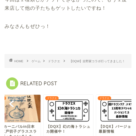
来店して他の子たちもゲットしたいですね！
みなさんもぜひっ！
HOME
ゲーム
ドラクエ
【DQW】吉野家コラボ行ってきました！
RELATED POST
クエ
ドラクエ
ドラクエ
DQカーニバルin日本
【DQX】幻の海トラシュ
【DQX】バージョン7
】江戸切子グラススラ
カ開催中！
最新情報