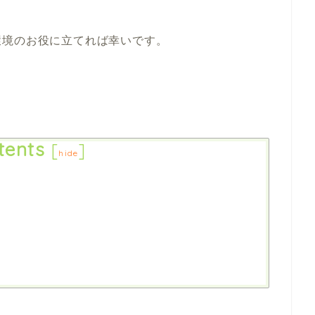
環境のお役に立てれば幸いです。
tents
[
]
hide