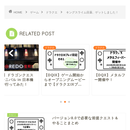
HOME
ゲーム
ドラクエ
キングスライム目薬、ゲットしました！
RELATED POST
クエ
ドラクエ
ドラクエ
DQ】ドラゴンクエス
【DQIX】ゲーム開始か
【DQX】メタルフィ
ーニバル in 日本橋
らオープニングムービー
ー開催中！
車で行ってみた！
まで【ドラクエIXプ...
バージョン8.0で必要な前提クエスト＆
やることまとめ