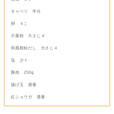
キャベツ 半分
卵 ４こ
片栗粉 大さじ４
和風顆粒だし 大さじ４
塩 少々
豚肉 250g
揚げ玉 適量
紅ショウガ 適量