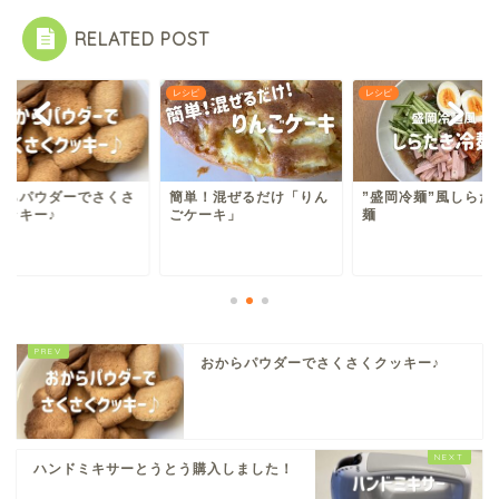
RELATED POST
ピ
レシピ
レシピ
からパウダーでさくさ
簡単！混ぜるだけ「りん
”盛岡冷麺”風しらた
クッキー♪
ごケーキ」
麺
おからパウダーでさくさくクッキー♪
ハンドミキサーとうとう購入しました！