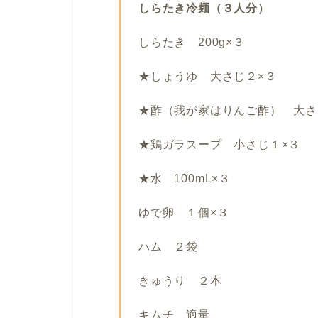
しらたき冷麺（３人分）
しらたき 200g×３
★しょうゆ 大さじ２×３
★酢（我が家はりんご酢） 大さ
★鶏ガラスープ 小さじ１×３
★水 100mL×３
ゆで卵 １個×３
ハム ２袋
きゅうり ２本
キムチ 適量