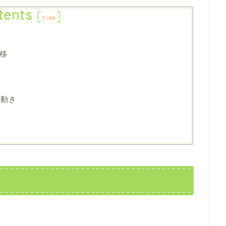
tents
[
]
hide
推移
の動き