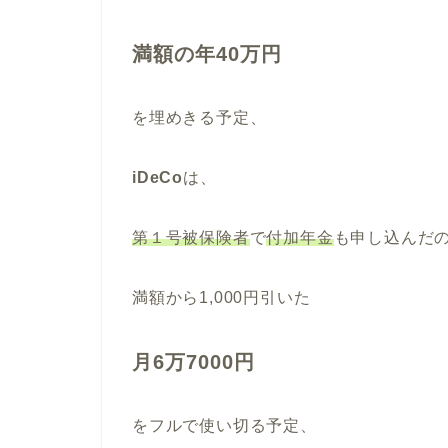
満額の年40万円
を埋めきる予定、
iDeCo
は、
第１号被保険者
で
付加年金
も申し込んだ
満額から1,000円引いた
月6万7000円
をフルで使い切る予定、