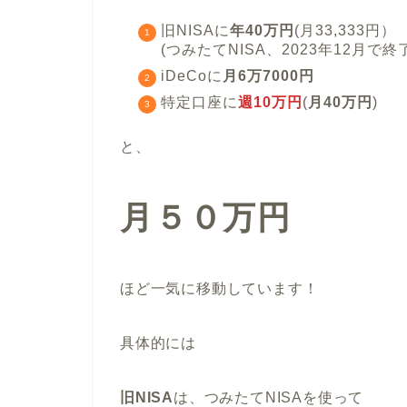
旧NISAに
年40万円
(月33,333円）
(つみたてNISA、2023年12月で終
iDeCoに
月6万7000円
特定口座に
週10万円
(
月40万円
)
と、
月５０万円
ほど一気に移動しています！
具体的には
旧NISA
は、つみたてNISAを使って