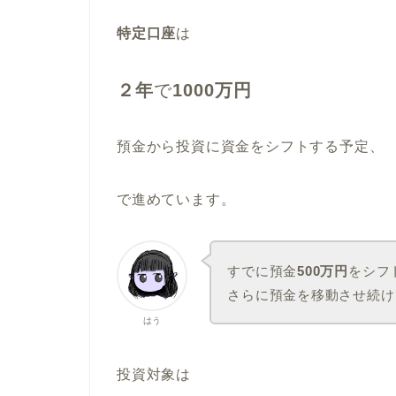
特定口座
は
２年
で
1000万円
預金から投資に資金をシフトする予定、
で進めています。
すでに預金
500万円
をシフ
さらに預金を移動させ続け
はう
投資対象は