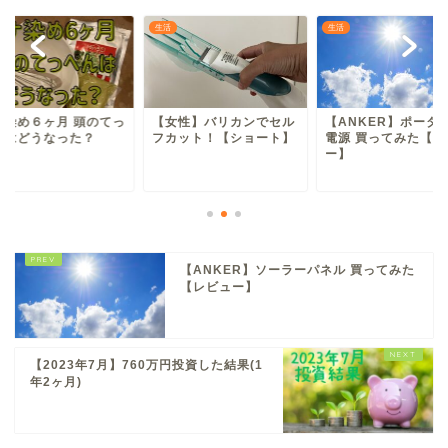
生活
生活
生活
っ
【女性】バリカンでセル
【ANKER】ポータブル
ヘナ染め６
フカット！【ショート】
電源 買ってみた【レビュ
ぺんはどう
ー】
【ANKER】ソーラーパネル 買ってみた
【レビュー】
【2023年7月】760万円投資した結果(1
年2ヶ月)