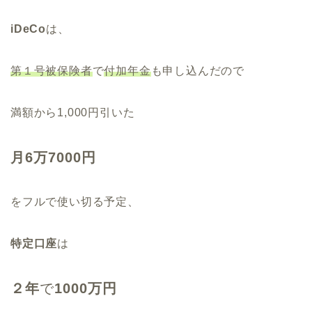
iDeCo
は、
第１号被保険者
で
付加年金
も申し込んだので
満額から1,000円引いた
月6万7000円
をフルで使い切る予定、
特定口座
は
２年
で
1000万円