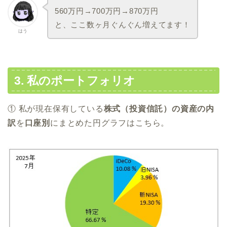
560万円→700万円→870万円
と、ここ数ヶ月ぐんぐん増えてます！
はう
3. 私のポートフォリオ
① 私が現在保有している
株式（投資信託）の資産の内
訳
を
口座別
にまとめた円グラフはこちら。